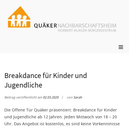
Zum
Inhalt
springen
ge
N
s
Pri
Me
für
mob
Ger
Breakdance für Kinder und
Jugendliche
Beitrag veröffentlicht am
02.03.2020
von
Sarah
Die Offene Tür Quäker präsentiert: Breakdance für Kinder
und Jugendliche ab 12 Jahren. Jeden Mittwoch von 18 – 20
Uhr. Das Angebot ist kostenlos, es sind keine Vorkenntnisse