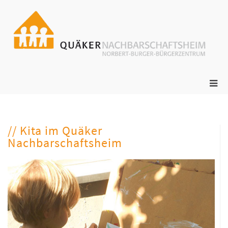
ge
N
s
// Kita im Quäker
Nachbarschaftsheim