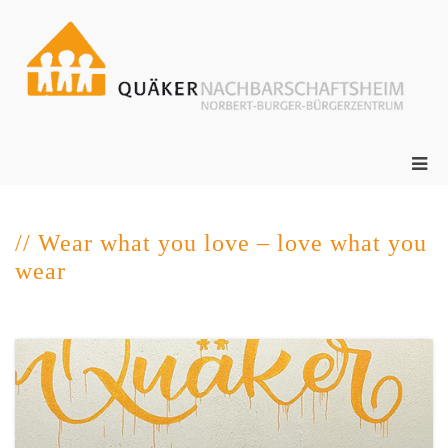
Zum
Inhalt
springen
ge
N
s
Pri
Me
für
mob
// Wear what you love – love what you
Ger
wear