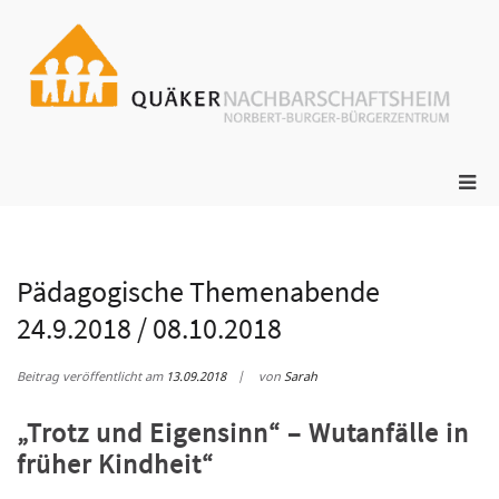
Zum
Inhalt
springen
ge
N
s
Pri
Me
für
mob
Ger
Pädagogische Themenabende
24.9.2018 / 08.10.2018
Beitrag veröffentlicht am
13.09.2018
von
Sarah
„Trotz und Eigensinn“ – Wutanfälle in
früher Kindheit“