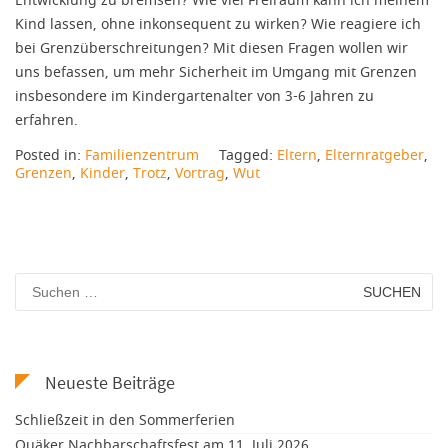
Entwicklung zu bremsen? Wie viel Freiraum kann ich meinem
Kind lassen, ohne inkonsequent zu wirken? Wie reagiere ich
bei Grenzüberschreitungen? Mit diesen Fragen wollen wir
uns befassen, um mehr Sicherheit im Umgang mit Grenzen
insbesondere im Kindergartenalter von 3-6 Jahren zu
erfahren.
Posted in:
Familienzentrum
Tagged:
Eltern
,
Elternratgeber
,
Grenzen
,
Kinder
,
Trotz
,
Vortrag
,
Wut
Suchen
nach:
Neueste Beiträge
Schließzeit in den Sommerferien
Quäker Nachbarschaftsfest am 11. Juli 2026