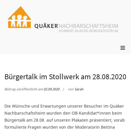
Zum
Inhalt
springen
ge
N
s
Pri
Me
für
mob
Ger
Bürgertalk im Stollwerk am 28.08.2020
Beitrag veröffentlicht am
02.09.2020
von
Sarah
Die Wünsche und Erwartungen unserer Besucher im Quäker
Nachbarschaftsheim wurden den OB-Kandidat*innen beim
Bürgertalk am 28.08. auf unseren Plakaten präsentiert, vorab
formulierte Fragen wurden von der Moderatorin Bettina