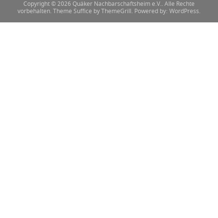
Copyright © 2026
Quäker Nachbarschaftsheim e.V.
. Alle Rechte
vorbehalten. Theme
Suffice
by ThemeGrill. Powered by:
WordPress
.