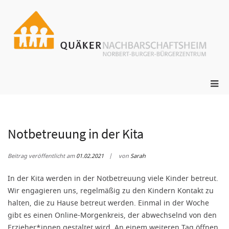
Zum
Inhalt
springen
ge
N
s
Pri
Me
für
mob
Ger
Notbetreuung in der Kita
Beitrag veröffentlicht am
01.02.2021
von
Sarah
In der Kita werden in der Notbetreuung viele Kinder betreut.
Wir engagieren uns, regelmäßig zu den Kindern Kontakt zu
halten, die zu Hause betreut werden. Einmal in der Woche
gibt es einen Online-Morgenkreis, der abwechselnd von den
Erzieher*innen gestaltet wird. An einem weiteren Tag öffnen