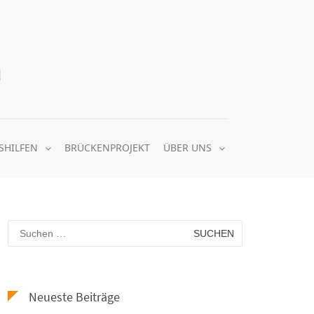
Quäker Nachbarschaftsheim e.V.
gemeinsam soziale Balance schaffen
SHILFEN
BRÜCKENPROJEKT
ÜBER UNS
Suchen
nach:
Neueste Beiträge