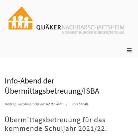
Zum
Inhalt
springen
ge
N
s
Pri
Me
für
mob
Ger
Info-Abend der
Übermittagsbetreuung/ISBA
Beitrag veröffentlicht am
02.03.2021
von
Sarah
Übermittagsbetreuung für das
kommende Schuljahr 2021/22.