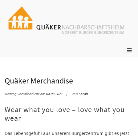
Zum
Inhalt
springen
ge
N
s
Pri
Me
für
mob
Ger
Quäker Merchandise
Beitrag veröffentlicht am
04.08.2021
von
Sarah
Wear what you love – love what you
wear
Das Lebensgefühl aus unserem Bürgerzentrum gibt es jetzt