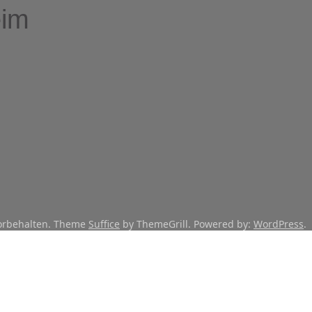
eim
vorbehalten. Theme
Suffice
by ThemeGrill. Powered by:
WordPress
.