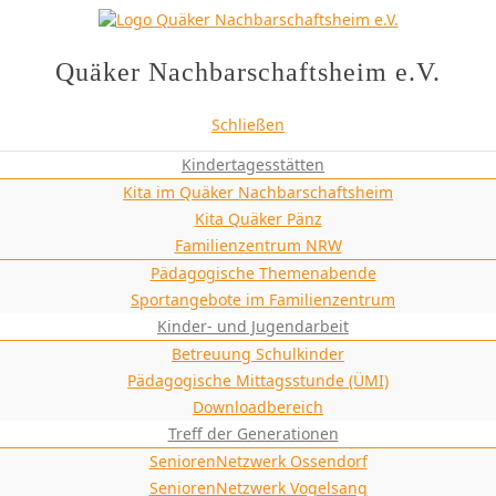
Quäker Nachbarschaftsheim e.V.
gemeinsam soziale Balance schaffen
Quäker Nachbarschaftsheim e.V.
Schließen
Kindertagesstätten
Kita im Quäker Nachbarschaftsheim
Kita Quäker Pänz
Familienzentrum NRW
Pädagogische Themenabende
Sportangebote im Familienzentrum
Kinder- und Jugendarbeit
Betreuung Schulkinder
Pädagogische Mittagsstunde (ÜMI)
Downloadbereich
Treff der Generationen
SeniorenNetzwerk Ossendorf
SeniorenNetzwerk Vogelsang