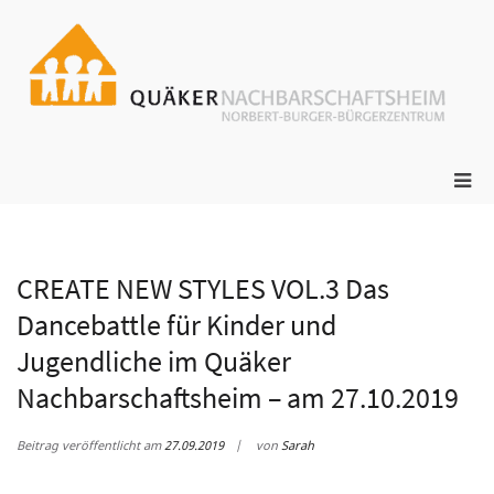
Zum
Inhalt
springen
ge
N
s
Pri
Me
für
mob
Ger
CREATE NEW STYLES VOL.3 Das
Dancebattle für Kinder und
Jugendliche im Quäker
Nachbarschaftsheim – am 27.10.2019
Beitrag veröffentlicht am
27.09.2019
von
Sarah