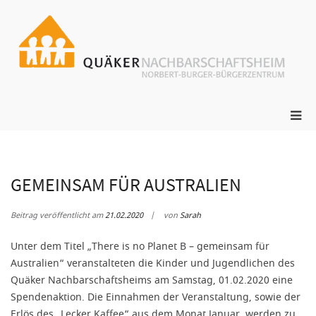
Zum
Inhalt
springen
ge
N
s
Pri
Me
für
mob
Ger
GEMEINSAM FÜR AUSTRALIEN
Beitrag veröffentlicht am
21.02.2020
von
Sarah
Unter dem Titel „There is no Planet B – gemeinsam für
Australien“ veranstalteten die Kinder und Jugendlichen des
Quäker Nachbarschaftsheims am Samstag, 01.02.2020 eine
Spendenaktion. Die Einnahmen der Veranstaltung, sowie der
Erlös des „Lecker Kaffee“ aus dem Monat Januar, werden zu