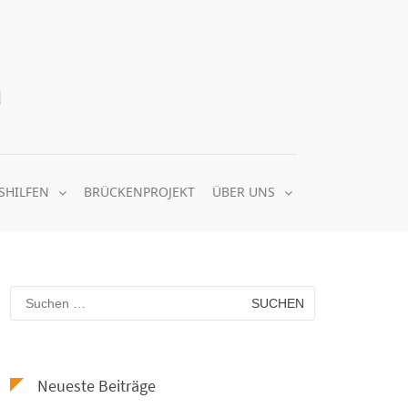
Quäker Nachbarschaftsheim e.V.
gemeinsam soziale Balance schaffen
SHILFEN
BRÜCKENPROJEKT
ÜBER UNS
Neueste Beiträge