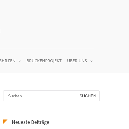
Quäker Nachbarschaftsheim e.V.
gemeinsam soziale Balance schaffen
SHILFEN
BRÜCKENPROJEKT
ÜBER UNS
Suchen
nach:
Neueste Beiträge