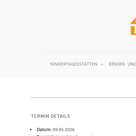
Zum
Inhalt
springen
KINDERTAGESSTÄTTEN
KINDER- UN
TERMIN DETAILS
Datum:
09.05.2026