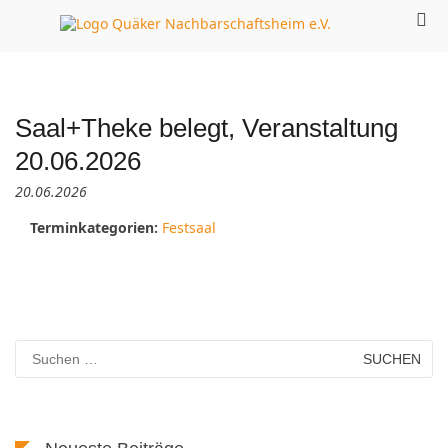
Zum
Pri
Inhalt
Quä
gemeinsam
Me
springen
Nachbarsc
soziale Balance
für
e.
schaffen
mob
Ger
Saal+Theke belegt, Veranstaltung
20.06.2026
20.06.2026
Terminkategorien:
Festsaal
Suchen
nach: