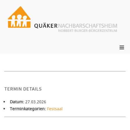
Zum
Inhalt
springen
ge
N
s
Pri
Me
für
mob
Ger
TERMIN DETAILS
Datum:
27.03.2026
Terminkategorien:
Festsaal