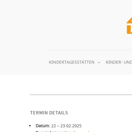
Zum
Inhalt
springen
KINDERTAGESSTÄTTEN
KINDER- UN
TERMIN DETAILS
Datum:
22
–
23.02.2025