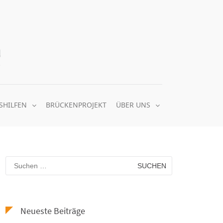
Quäker Nachbarschaftsheim e.V.
gemeinsam soziale Balance schaffen
SHILFEN
BRÜCKENPROJEKT
ÜBER UNS
Suchen
nach:
Neueste Beiträge