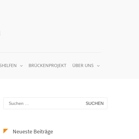
Quäker Nachbarschaftsheim e.V.
gemeinsam soziale Balance schaffen
SHILFEN
BRÜCKENPROJEKT
ÜBER UNS
Suchen
nach:
Neueste Beiträge