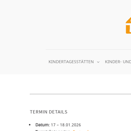
Zum
Inhalt
springen
KINDERTAGESSTÄTTEN
KINDER- UN
TERMIN DETAILS
Datum:
17
–
18.01.2026