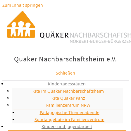
Zum Inhalt springen
Quäker Nachbarschaftsheim e.V.
gemeinsam soziale Balance schaffen
Quäker Nachbarschaftsheim e.V.
Schließen
Kindertagesstätten
Kita im Quäker Nachbarschaftsheim
Kita Quäker Pänz
Familienzentrum NRW
Pädagogische Themenabende
Sportangebote im Familienzentrum
Kinder- und Jugendarbeit