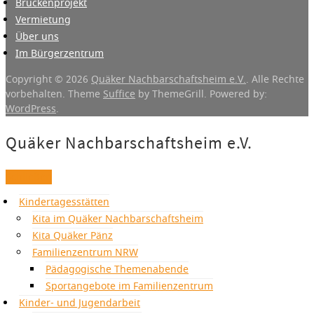
Brückenprojekt
Vermietung
Über uns
Im Bürgerzentrum
Copyright © 2026
Quäker Nachbarschaftsheim e.V.
. Alle Rechte
vorbehalten. Theme
Suffice
by ThemeGrill. Powered by:
WordPress
.
Quäker Nachbarschaftsheim e.V.
Schließen
Kindertagesstätten
Kita im Quäker Nachbarschaftsheim
Kita Quäker Pänz
Familienzentrum NRW
Pädagogische Themenabende
Sportangebote im Familienzentrum
Kinder- und Jugendarbeit