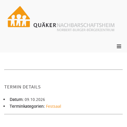
Zum
Inhalt
springen
ge
N
s
Pri
Me
für
mob
Ger
TERMIN DETAILS
Datum:
09.10.2026
Terminkategorien:
Festsaal