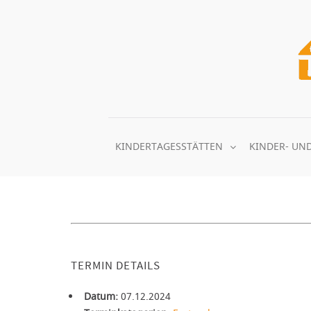
Zum
Inhalt
springen
KINDERTAGESSTÄTTEN
KINDER- UN
TERMIN DETAILS
Datum:
07.12.2024