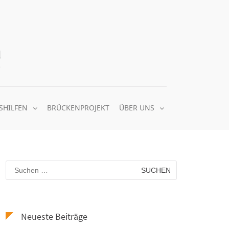
Quäker Nachbarschaftsheim e.V.
gemeinsam soziale Balance schaffen
SHILFEN
BRÜCKENPROJEKT
ÜBER UNS
Suchen
nach:
Neueste Beiträge