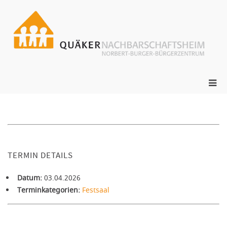
Zum
Inhalt
springen
ge
N
s
Pri
Me
für
mob
Ger
TERMIN DETAILS
Datum:
03.04.2026
Terminkategorien:
Festsaal