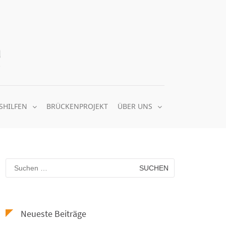
Quäker Nachbarschaftsheim e.V.
gemeinsam soziale Balance schaffen
SHILFEN
BRÜCKENPROJEKT
ÜBER UNS
Suchen
nach:
Neueste Beiträge