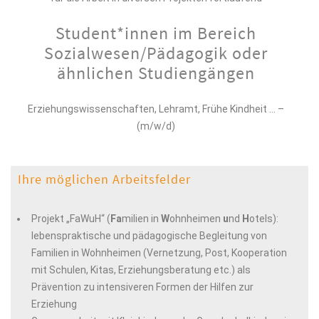
Student*innen im Bereich
Sozialwesen/Pädagogik oder
ähnlichen Studiengängen
Erziehungswissenschaften, Lehramt, Frühe Kindheit … –
(m/w/d)
Ihre möglichen Arbeitsfelder
Projekt „FaWuH“ (
Fa
milien in
W
ohnheimen
u
nd
H
otels):
lebenspraktische und pädagogische Begleitung von
Familien in Wohnheimen (Vernetzung, Post, Kooperation
mit Schulen, Kitas, Erziehungsberatung etc.) als
Prävention zu intensiveren Formen der Hilfen zur
Erziehung