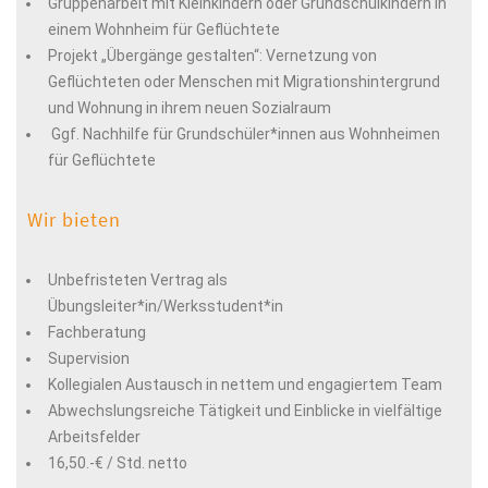
Gruppenarbeit mit Kleinkindern oder Grundschulkindern in
einem Wohnheim für Geflüchtete
Projekt „Übergänge gestalten“: Vernetzung von
Geflüchteten oder Menschen mit Migrationshintergrund
und Wohnung in ihrem neuen Sozialraum
Ggf. Nachhilfe für Grundschüler*innen aus Wohnheimen
für Geflüchtete
Wir bieten
Unbefristeten Vertrag als
Übungsleiter*in/Werksstudent*in
Fachberatung
Supervision
Kollegialen Austausch in nettem und engagiertem Team
Abwechslungsreiche Tätigkeit und Einblicke in vielfältige
Arbeitsfelder
16,50.-€ / Std. netto