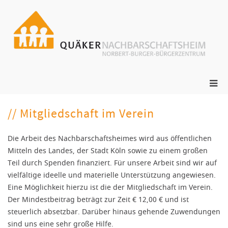
Zum
Inhalt
springen
ge
N
s
Pri
Me
für
// Mitgliedschaft im Verein
mob
Ger
Die Arbeit des Nachbarschaftsheimes wird aus öffentlichen
Mitteln des Landes, der Stadt Köln sowie zu einem großen
Teil durch Spenden finanziert.
Für unsere Arbeit sind wir auf
vielfältige ideelle und materielle Unterstützung angewiesen.
Eine Möglichkeit hierzu ist die der Mitgliedschaft im Verein.
Der Mindestbeitrag beträgt zur Zeit € 12,00 € und ist
steuerlich absetzbar. Darüber hinaus gehende Zuwendungen
sind uns eine sehr große Hilfe.